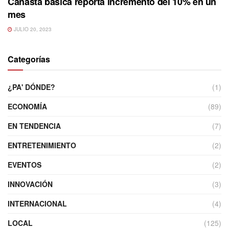
Canasta básica reporta incremento del 10% en un
mes
JULIO 20, 2023
Categorías
¿PA' DÓNDE?
(1)
ECONOMÍA
(89)
EN TENDENCIA
(7)
ENTRETENIMIENTO
(2)
EVENTOS
(2)
INNOVACIÓN
(3)
INTERNACIONAL
(4)
LOCAL
(125)