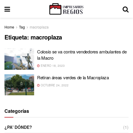
Home
Tag
macroplaza
Etiqueta:
macroplaza
Colosio se va contra vendedores ambulantes de
la Macro
ENERO 18, 2023
Retiran áreas verdes de la Macroplaza
OCTUBRE 24, 2022
Categorías
¿PA' DÓNDE?
(1)