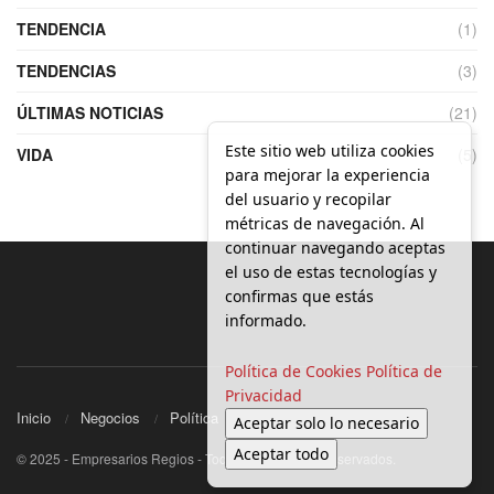
TENDENCIA
(1)
TENDENCIAS
(3)
ÚLTIMAS NOTICIAS
(21)
Este sitio web utiliza cookies
VIDA
(5)
para mejorar la experiencia
del usuario y recopilar
métricas de navegación. Al
continuar navegando aceptas
el uso de estas tecnologías y
confirmas que estás
informado.
Política de Cookies
Política de
Privacidad
Inicio
Negocios
Política
Local
Aceptar solo lo necesario
Aceptar todo
© 2025 - Empresarios Regios - Todos los derechos reservados.