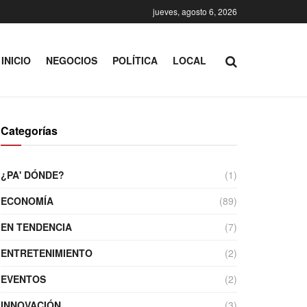
jueves, agosto 6, 2026
INICIO
NEGOCIOS
POLÍTICA
LOCAL
Categorías
¿PA' DÓNDE?
(1)
ECONOMÍA
(89)
EN TENDENCIA
(7)
ENTRETENIMIENTO
(2)
EVENTOS
(2)
INNOVACIÓN
(3)