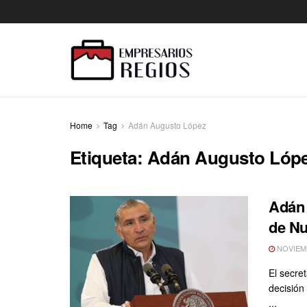
Home
Tag
Adán Augusto López
Etiqueta:
Adán Augusto Lóp
Adán 
de N
NOVIEMB
El secre
decisión
...