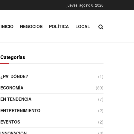
jueves, agosto 6, 2026
INICIO
NEGOCIOS
POLÍTICA
LOCAL
Categorías
¿PA' DÓNDE?
(1)
ECONOMÍA
(89)
EN TENDENCIA
(7)
ENTRETENIMIENTO
(2)
EVENTOS
(2)
INNOVACIÓN
(3)