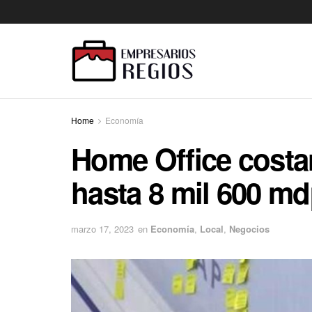
Home
Economía
Home Office costar
hasta 8 mil 600 m
marzo 17, 2023
en
Economía
,
Local
,
Negocios