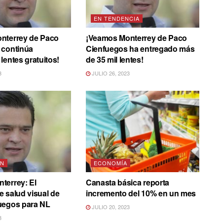
EN TENDENCIA
nterrey de Paco
¡Veamos Monterrey de Paco
 continúa
Cienfuegos ha entregado más
lentes gratuitos!
de 35 mil lentes!
3
JULIO 26, 2023
ÓN
ECONOMÍA
terrey: El
Canasta básica reporta
 salud visual de
incremento del 10% en un mes
uegos para NL
JULIO 20, 2023
3