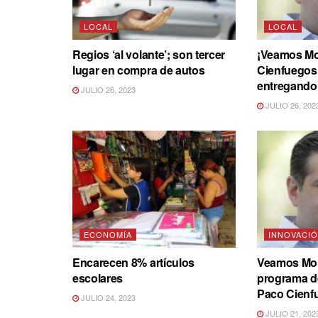
LOCAL
LOCAL
Regios ‘al volante’; son tercer
¡Veamos Mo
lugar en compra de autos
Cienfuegos
entregando 
JULIO 26, 2023
JULIO 26, 202
ECONOMÍA
INNOVACI
Encarecen 8% artículos
Veamos Mon
escolares
programa de
Paco Cienf
JULIO 24, 2023
JULIO 21, 202