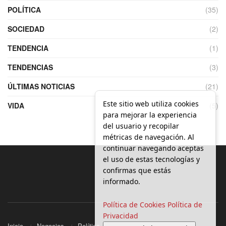
POLÍTICA
(35)
SOCIEDAD
(2)
TENDENCIA
(1)
TENDENCIAS
(3)
ÚLTIMAS NOTICIAS
(21)
Este sitio web utiliza cookies
VIDA
(5)
para mejorar la experiencia
del usuario y recopilar
métricas de navegación. Al
continuar navegando aceptas
el uso de estas tecnologías y
confirmas que estás
informado.
Política de Cookies
Política de
Privacidad
Inicio
Negocios
Política
Local