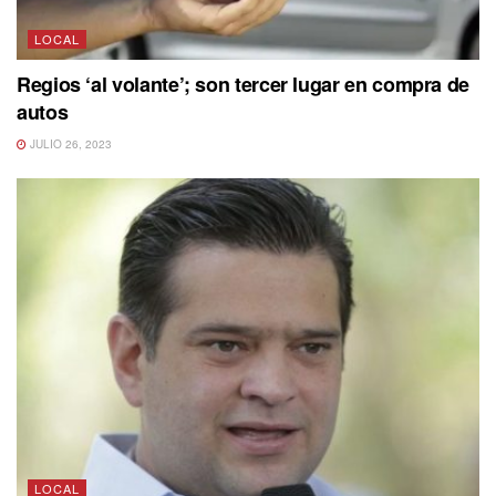
LOCAL
Regios ‘al volante’; son tercer lugar en compra de
autos
JULIO 26, 2023
LOCAL